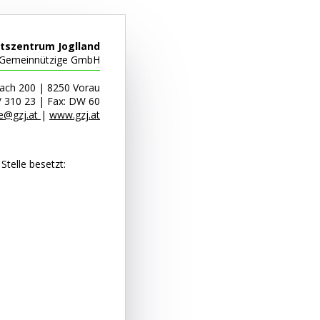
tszentrum Joglland
Gemeinnützige GmbH
ach 200 | 8250 Vorau
/ 310 23 | Fax: DW 60
ce@gzj.at
|
www.gzj.at
telle besetzt: