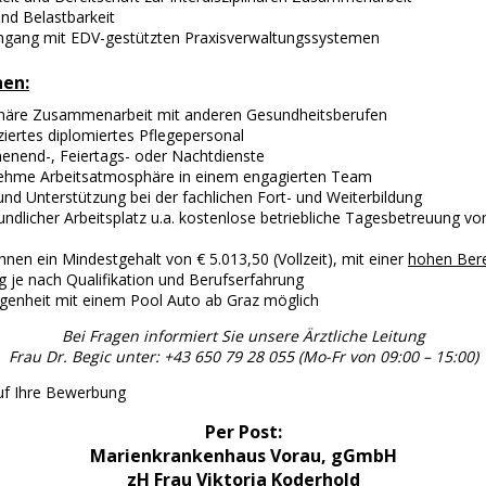
 und Belastbarkeit
mgang mit EDV-gestützten Praxisverwaltungssystemen
nen:
plinäre Zusammenarbeit mit anderen Gesundheitsberufen
ziertes diplomiertes Pflegepersonal
enend-, Feiertags- oder Nachtdienste
ehme Arbeitsatmosphäre in einem engagierten Team
nd Unterstützung bei der fachlichen Fort- und Weiterbildung
undlicher Arbeitsplatz u.a. kostenlose betriebliche Tagesbetreuung von
Ihnen ein Mindestgehalt von € 5.013,50 (Vollzeit), mit einer
hohen Bere
 je nach Qualifikation und Berufserfahrung
egenheit mit einem Pool Auto ab Graz möglich
Bei Fragen informiert Sie unsere Ärztliche Leitung
Frau Dr. Begic unter: +43 650 79 28 055 (Mo-Fr von 09:00 – 15:00)
uf Ihre Bewerbung
Per Post:
Marienkrankenhaus Vorau, gGmbH
zH Frau Viktoria Koderhold