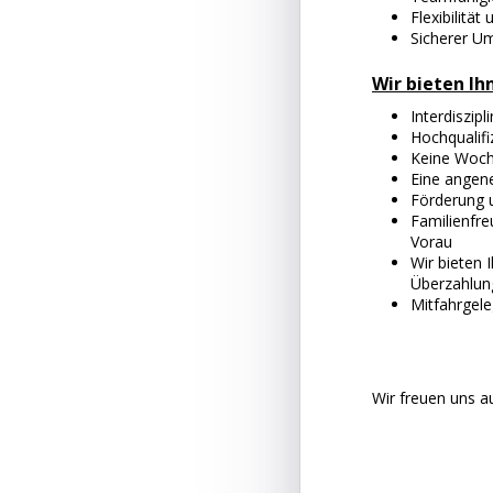
Flexibilität
Sicherer U
Wir bieten Ih
Interdiszi
Hochqualifi
Keine Woch
Eine angen
Förderung u
Familienfre
Vorau
Wir bieten 
Überzahlung
Mitfahrgel
Wir freuen uns a